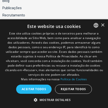
Blog
Publicações
Recrutamento
×
Este website usa cookies
Serviços
Este site utiliza cookies próprias e de terceiros para melhorar a
acessibilidade ao Sítio Web, bem como para analisar a navegação
PORTUGUESE
Contactos
dos utilizadores. Através das cookies, podemos armazenar alguns
SPANISH
dados pessoais, como o seu endereço IP, para identificá-lo como
Política de Segurança de Informação
utilizador sempre que aceder ao site. Esses dados pessoais também
ENGLISH
Política de Cookies
estarão sujeitos à nossa Política de Privacidade. Ao clicar em
«Aceitar», você concorda com a instalação de cookies. Você também
pode definir suas preferências ou recusar a instalação de cookies
clicando em «Recusar», mas alertamos que certas funcionalidades ou
© Andersen Tax LLC, ANDERSEN TAX & LEGAL IBERIA SLP - SUCURSAL EM PORTUGAL and CNA - Curado, Nogueira & Associados -
serviços do site podem ser afetados.
Sociedade de Advogados, SP, RL. are the Portuguese member firms of Andersen Global, a Swiss verein comprised of legally separate,
Mais informações na nossa
Política de Cookies
independent member firms located throughout the world providing services under their own name or the brand "Andersen Tax" or "Andersen Tax &
Legal." Andersen Global does not provide any services and has no responsibility for any actions of the member firms, and the member firms have
no responsibility for any actions of Andersen Global. Your use of this website is subject to the terms and conditions governing it. Please read
ACEITAR TODOS
REJEITAR TODOS
these terms and conditions before using the website.
Aviso Legal / Legal Advice
MOSTRAR DETALHES