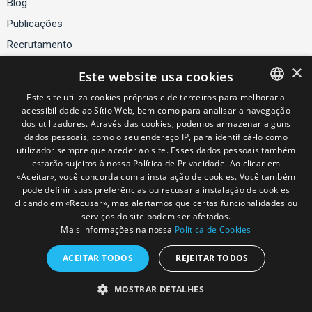
Blog
Publicações
Recrutamento
×
Este website usa cookies
Serviços
Este site utiliza cookies próprias e de terceiros para melhorar a
acessibilidade ao Sítio Web, bem como para analisar a navegação
PORTUGUESE
Contactos
dos utilizadores. Através das cookies, podemos armazenar alguns
SPANISH
dados pessoais, como o seu endereço IP, para identificá-lo como
Política de Segurança de Informação
utilizador sempre que aceder ao site. Esses dados pessoais também
ENGLISH
Política de Cookies
estarão sujeitos à nossa Política de Privacidade. Ao clicar em
«Aceitar», você concorda com a instalação de cookies. Você também
pode definir suas preferências ou recusar a instalação de cookies
clicando em «Recusar», mas alertamos que certas funcionalidades ou
© Andersen Tax LLC, ANDERSEN TAX & LEGAL IBERIA SLP - SUCURSAL EM PORTUGAL and CNA - Curado, Nogueira & Associados -
serviços do site podem ser afetados.
Sociedade de Advogados, SP, RL. are the Portuguese member firms of Andersen Global, a Swiss verein comprised of legally separate,
Mais informações na nossa
Política de Cookies
independent member firms located throughout the world providing services under their own name or the brand "Andersen Tax" or "Andersen Tax &
Legal." Andersen Global does not provide any services and has no responsibility for any actions of the member firms, and the member firms have
no responsibility for any actions of Andersen Global. Your use of this website is subject to the terms and conditions governing it. Please read
ACEITAR TODOS
REJEITAR TODOS
these terms and conditions before using the website.
Aviso Legal / Legal Advice
MOSTRAR DETALHES