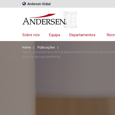
Andersen Global
Sobre nós
Equipa
Departamentos
Recr
Home
Publicações
Sobre o possível risco de Estabelecimento Estável de uma empr
daquele da sua residência