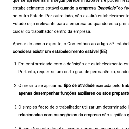
que se apresentam a seguir parecem razoáveis e podem resu
estabelecimento estável
quando a empresa
“beneficie”
do fa
no outro Estado. Por outro lado, não existirá estabelecimen
Estado seja irrelevante para a empresa ou quando essa pres
cuidar do trabalhador dentro da empresa.
Apesar do acima exposto, o Comentário ao artigo 5.º estab
considera existir um estabelecimento estável (EE)
:
Em conformidade com a definição de estabelecimento es
Portanto, requer-se um certo grau de permanência, sendo 
O mesmo se aplicar ao
tipo de atividade
exercida pelo tra
apenas desempenhar funções auxiliares ou atos preparatór
O simples facto de o trabalhador utilizar um determinado 
relacionadas com os negócios da empresa
não significa 
A casa (ou outro local relevante, como um espaço de
co-