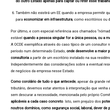
do outro Estado apenas para captar ou reter esse trabalh
Também não existirá um EE quando a empresa permitir que 
para
economizar em infraestrutura
, como escritórios ou
Por último, e com especial referência aos chamados “nómada
estável
quando a pessoa singular for a única pessoa, ou a m
A OCDE exemplifica através do caso típico de um consultor
período num determinado Estado,
onde desenvolve a maior p
consultoria
a partir de um escritório instalado na sua residê
Independentemente das considerações sobre a eventual residên
de negócios da empresa nesse Estado.
Como corolário de tudo o que antecede
, apesar da grande r
tributário, devemos estar atentos à interpretação que venha 
sem descurar a necessidade, mencionada pelo próprio Comi
aplicáveis a cada caso concreto
. Isto, sem prejuízo dos
pote
noutros domínios, como segurança social, laboral, dever de 