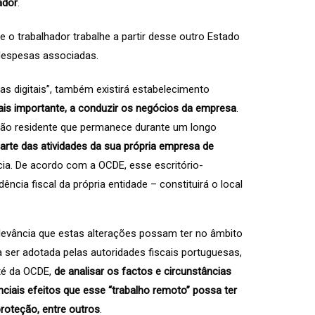
ador
.
o trabalhador trabalhe a partir desse outro Estado
 despesas associadas.
s digitais”, também existirá estabelecimento
ais importante, a conduzir os negócios da empresa
.
 não residente que permanece durante um longo
arte das atividades da sua própria empresa de
ncia. De acordo com a OCDE, esse escritório-
cia fiscal da própria entidade – constituirá o local
elevância que estas alterações possam ter no âmbito
a ser adotada pelas autoridades fiscais portuguesas,
té da OCDE,
de analisar os factos e circunstâncias
nciais efeitos que esse “trabalho remoto” possa ter
proteção, entre outros
.