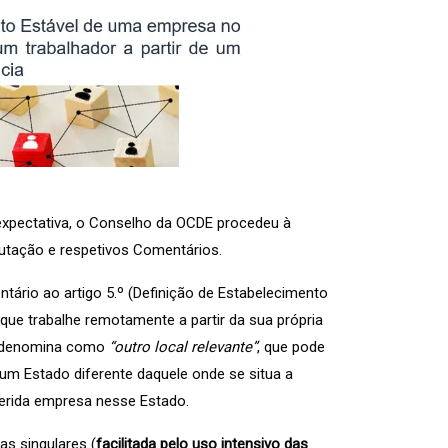
expectativa, o Conselho da OCDE procedeu à
butação e respetivos Comentários.
tário ao artigo 5.º (Definição de Estabelecimento
que trabalhe remotamente a partir da sua própria
e denomina como
“outro local relevante”
, que pode
num Estado diferente daquele onde se situa a
ferida empresa nesse Estado.
as singulares (
facilitada pelo uso intensivo das