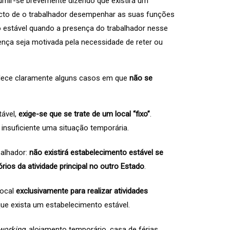
mir-se brevemente dizendo que existirá um
cto de o trabalhador desempenhar as suas funções
to estável quando a presença do trabalhador nesse
ença seja motivada pela necessidade de reter ou
elece claramente alguns casos em que
não se
tável,
exige-se que se trate de um local “fixo”
.
insuficiente uma situação temporária.
balhador:
não existirá estabelecimento estável se
ios da atividade principal no outro Estado
.
local
exclusivamente para realizar atividades
que exista um estabelecimento estável.
working
, alojamento temporário, casa de férias,