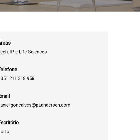
Áreas
ech, IP e Life Sciences
Telefone
351 211 318 958
Email
aniel.goncalves@pt.andersen.com
scritório
orto