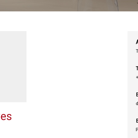
T
+
d
ves
E
P