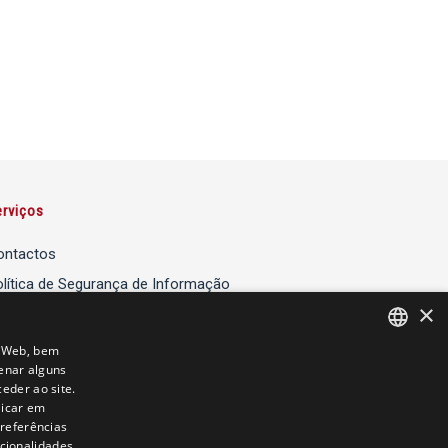
erviços
ontactos
lítica de Segurança de Informação
×
lítica de Cookies
io Web, bem
enar alguns
PORTUGUESE
eder ao site.
SPANISH
licar em
preferências
ENGLISH
ncionalidades