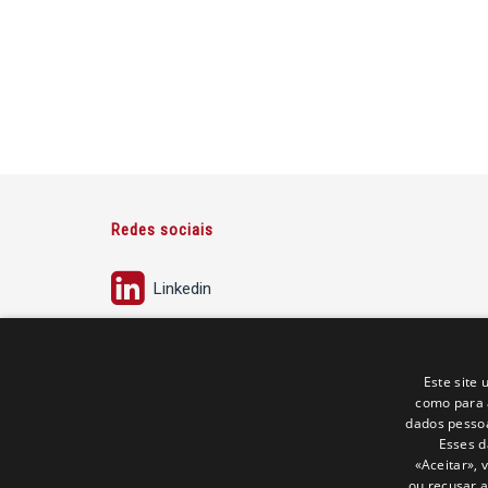
Redes sociais
Linkedin
Este site 
como para 
dados pessoa
Esses d
«Aceitar», 
ou recusar a