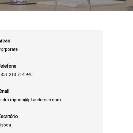
Áreas
Corporate
Telefone
351 213 714 940
Email
pedro.raposo@pt.andersen.com
scritório
isboa