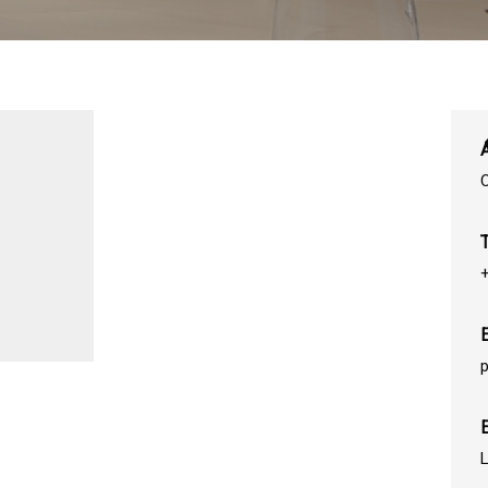
+
E
L