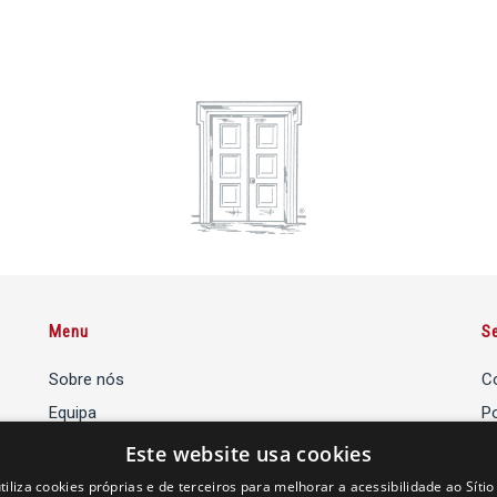
Menu
S
Sobre nós
C
Equipa
Po
Departamentos
Po
Este website usa cookies
Escritórios
utiliza cookies próprias e de terceiros para melhorar a acessibilidade ao Sít