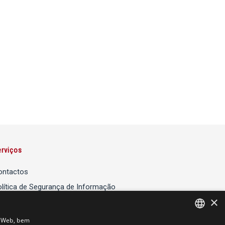
erviços
ontactos
lítica de Segurança de Informação
×
lítica de Cookies
io Web, bem